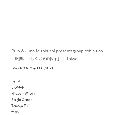
Pulp & Juno Mizobuchi presentsgroup exhibition
「眼閃、もしくはその因子」in Tokyo
[March 03- March06 ,2021]
[artist]
BIOMAN
Hiraparr Wilson
Sergio Gomez
Tomoya Fujii
wimp